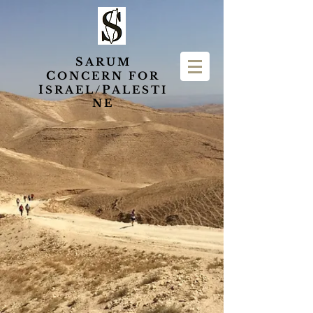
S
ARUM
C
ONCERN FOR
I
P
SRAEL/
ALESTI
NE